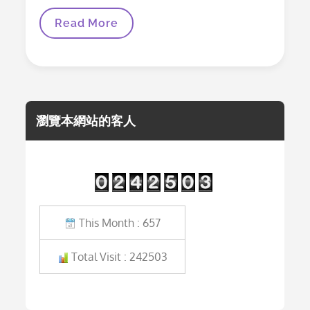
Hello
Read More
World!
瀏覽本網站的客人
This Month : 657
Total Visit : 242503