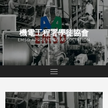
Skip
to
content
機電工程署學徒協會
EMSD APPRENTICE ASSOCIATION