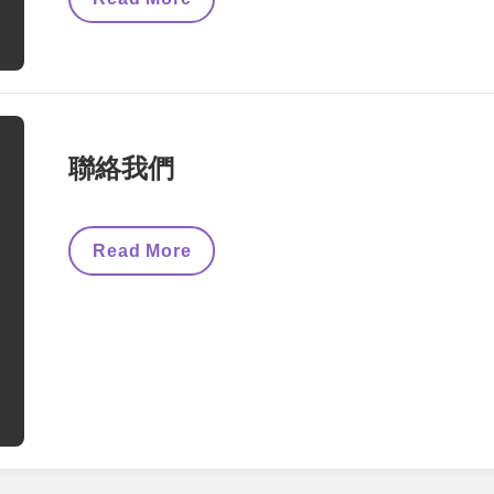
電
工
程
署
學
徒
協
會
聯絡我們
聯
絡
員
名
單
聯
Read More
絡
我
們