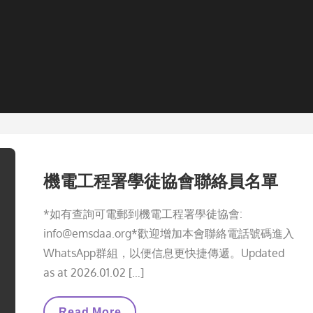
機電工程署學徒協會聯絡員名單
*如有查詢可電郵到機電工程署學徒協會:
info@emsdaa.org*歡迎增加本會聯絡電話號碼進入
WhatsApp群組，以便信息更快捷傳遞。Updated
as at 2026.01.02 […]
機
Read More