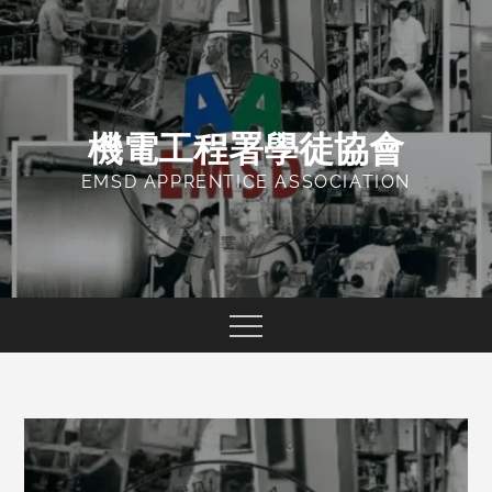
Skip
to
content
機電工程署學徒協會
EMSD APPRENTICE ASSOCIATION