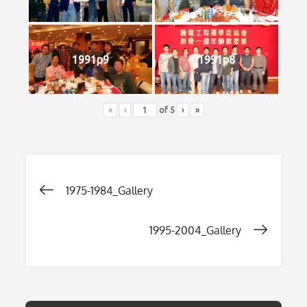
1991p9
1991p8
«
‹
of
5
›
»
Post
1975-1984_Gallery
navigation
1995-2004_Gallery