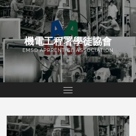
Skip
to
content
機電工程署學徒協會
EMSD APPRENTICE ASSOCIATION