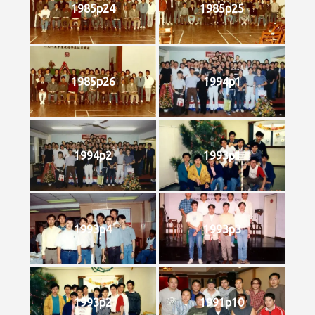
1985p24
1985p25
1985p26
1994p1
1994p2
1993p1
1993p4
1993p3
1993p2
1991p10