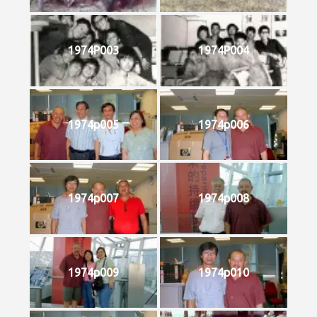
1974P003
1974P004
1974p005
1974p006
1974p007
1974p008
1974p009
1974p010