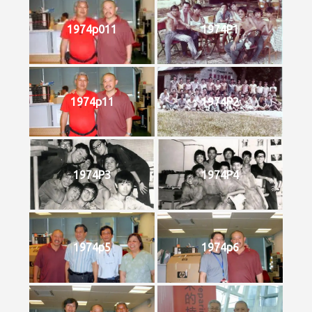
1974p011
1974P1
1974p11
1974P2
1974P3
1974P4
1974p5
1974p6