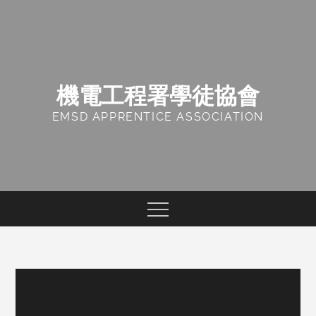
Skip
to
content
機電工程署學徒協會
EMSD APPRENTICE ASSOCIATION